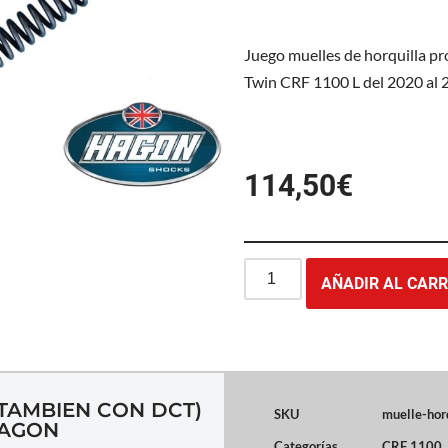
Juego muelles de horquilla p
Twin CRF 1100 L del 2020 al 
114,50
€
AÑADIR AL CARR
(TAMBIEN CON DCT)
SKU
muelle-hor
HAGON
Categorías
CRF 1100
,