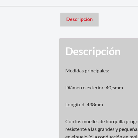
Descripción
Descripción
Medidas principales:
Diámetro exterior: 40,5mm
Longitud: 438mm
Con los muelles de horquilla pro
resistente a las grandes y pequeñas
en el suelo. Y la conducción en moj