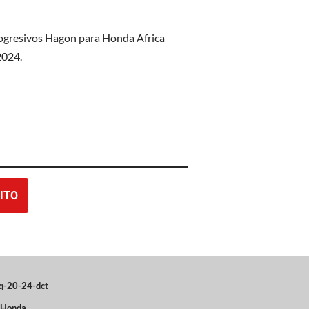
rogresivos Hagon para Honda Africa
2024.
ITO
q-20-24-dct
Honda