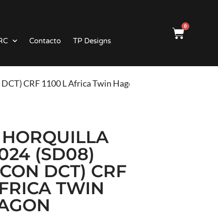
0
RC
Contacto
TP Designs
n DCT) CRF 1100 L Africa Twin Hagon
 HORQUILLA
024 (SD08)
 CON DCT) CRF
AFRICA TWIN
AGON