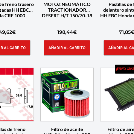
 de freno trasero
MOTOZ NEUMÁTICO
Pastillas de
izadas HH EBC
TRACTIONADOR
delantero sint
a CRF 1000
DESERT H/T 150/70-18
HH EBC Honda 
49,62
€
198,44
€
71,85
R AL CARRITO
AÑADIR AL CARRITO
AÑADIR AL C
¡ENVÍO GRAT
llas de freno
Filtro de aceite
Filtro de ai