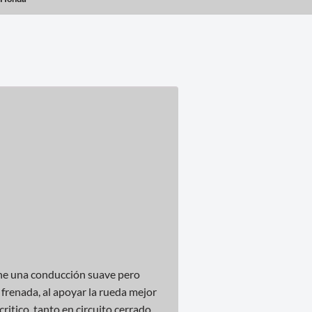
ne una conducción suave pero
 frenada, al apoyar la rueda mejor
ritico, tanto en circuito cerrado