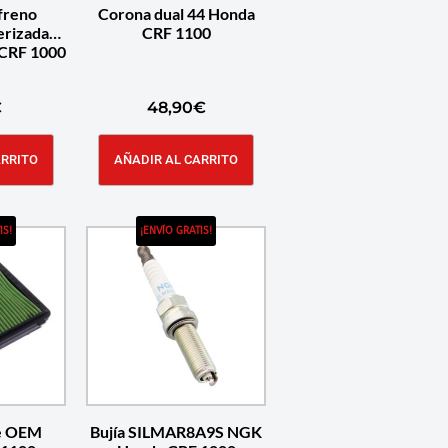
 freno
Corona dual 44 Honda
erizadas
CRF 1100
CRF 1000
€
48,90
€
ARRITO
AÑADIR AL CARRITO
IS!
¡ENVÍO GRATIS!
re OEM
Bujía SILMAR8A9S NGK