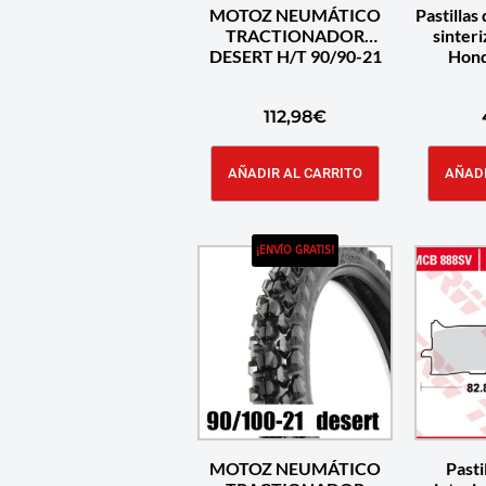
MOTOZ NEUMÁTICO
Pastillas
TRACTIONADOR
sinter
DESERT H/T 90/90-21
Hond
112,98
€
AÑADIR AL CARRITO
AÑADI
¡ENVÍO GRATIS!
MOTOZ NEUMÁTICO
Pasti