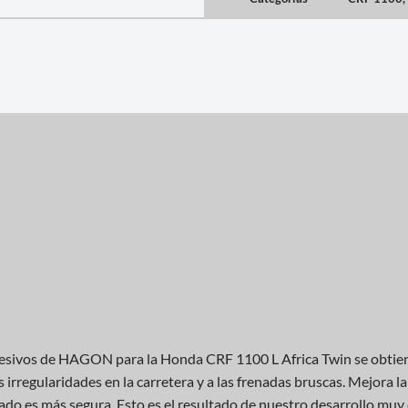
gresivos de HAGON para la Honda CRF 1100 L Africa Twin se obtie
 irregularidades en la carretera y a las frenadas bruscas. Mejora la
ado es más segura. Esto es el resultado de nuestro desarrollo muy c