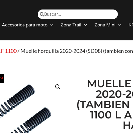
Accesorios para moto
Zona Trail
Zona Mini
K
F 1100
/ Muelle horquilla 2020-2024 (SD08) (tambien co
S!
MUELLE
2020-2
(TAMBIEN
1100 L 
H