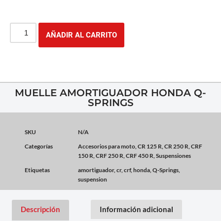
AÑADIR AL CARRITO
MUELLE AMORTIGUADOR HONDA Q-
SPRINGS
SKU
N/A
Categorías
Accesorios para moto
,
CR 125 R
,
CR 250 R
,
CRF
150 R
,
CRF 250 R
,
CRF 450 R
,
Suspensiones
Etiquetas
amortiguador
,
cr
,
crf
,
honda
,
Q-Springs
,
suspension
Descripción
Información adicional