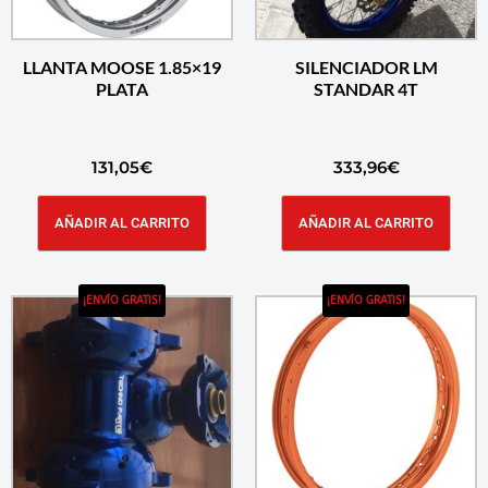
LLANTA MOOSE 1.85×19
SILENCIADOR LM
PLATA
STANDAR 4T
131,05
€
333,96
€
AÑADIR AL CARRITO
AÑADIR AL CARRITO
¡ENVÍO GRATIS!
¡ENVÍO GRATIS!