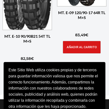
MT. E-09 120/90-17 64R TL
M+S
83,49
€
MT. E-10 90/90B21 54T TL
M+S
AÑADIR AL CARRITO
82,58
€
Este Sitio Web utiliza cookies propias y de terceros
AÑADIR AL CARRITO
para guardar información valiosa que nos permite el
correcto funcionamiento. Además, compartimos la
información con nuestros colaboradores de redes
sociales, publicidad y análisis web, quienes podrán
utilizar la información recopilada y combinarla con
Neve
| Funciona gracias a
WordPress
otra información que les haya proporcionado.