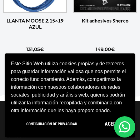
LLANTA MOOSE 2.15×19
Kit adhesivos Sherco
AZUL
131,05
€
149,00
€
Este Sitio Web utiliza cookies propias y de terceros
AÑADIR AL CARRITO
AÑADIR AL CARRITO
para guardar información valiosa que nos permite el
correcto funcionamiento. Además, compartimos la
información con nuestros colaboradores de redes
sociales, publicidad y análisis web, quienes podrán
utilizar la información recopilada y combinarla con
Neve
| Funciona gracias a
WordPress
otra información que les haya proporcionado.
Aviso Legal
Política de cookies
ACEPTO
CONFIGURACIÓN DE PRIVACIDAD
Política de privacidad
Condiciones Generales
Contacto