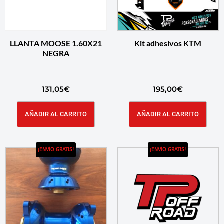
LLANTA MOOSE 1.60X21
Kit adhesivos KTM
NEGRA
131,05
€
195,00
€
AÑADIR AL CARRITO
AÑADIR AL CARRITO
¡ENVÍO GRATIS!
¡ENVÍO GRATIS!