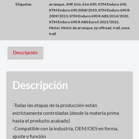
Etiquetas
arranque
,
JMP
,
ktm
,
ktm 690
,
KTM Enduro 690
,
KTM Enduro 690 2008/2010
,
KTM Enduro 690 R
2009/2013
,
KTM Enduro 690 R ABS 2014/2020
,
KTM Enduro 690 R ABS Euro5 2021/2022
,
Motor
,
Motor de arranque
,
tp-offroad
,
trail
,
zona
trail
Descripción
Descripción
-Todas las etapas de la producción están
estrictamente controladas (desde la materia prima
hasta el producto acabado)
-Compatible con la industria, OEM/OES en forma,
ajuste y función