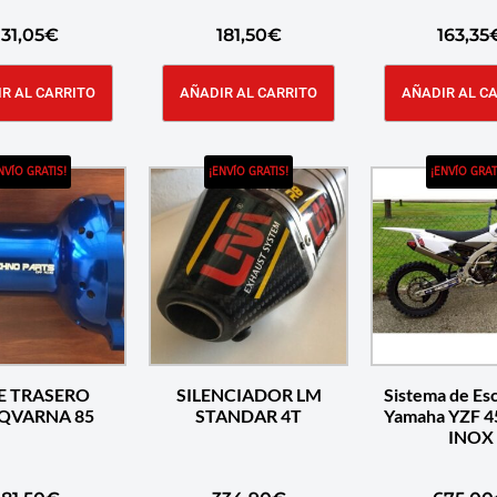
131,05
€
181,50
€
163,35
R AL CARRITO
AÑADIR AL CARRITO
AÑADIR AL C
NVÍO GRATIS!
¡ENVÍO GRATIS!
¡ENVÍO GRAT
E TRASERO
SILENCIADOR LM
Sistema de Es
QVARNA 85
STANDAR 4T
Yamaha YZF 4
INOX