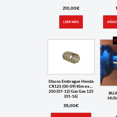
210,00
€
LEER MÁS
AÑADI
¡E
Discos Embrague Honda
CR125 (00-09) Ktm excf
250 (07-12) Gas Gas 125
BUJ
(01-16)
HUS
39,00
€