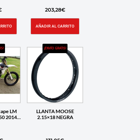
€
203,28
€
ARRITO
AÑADIR AL CARRITO
IS!
¡ENVÍO GRATIS!
cape LM
LLANTA MOOSE
50 2014
2.15×18 NEGRA