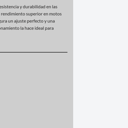
esistencia y durabilidad en las
un rendimiento superior en motos
gura un ajuste perfecto y una
onamiento la hace ideal para