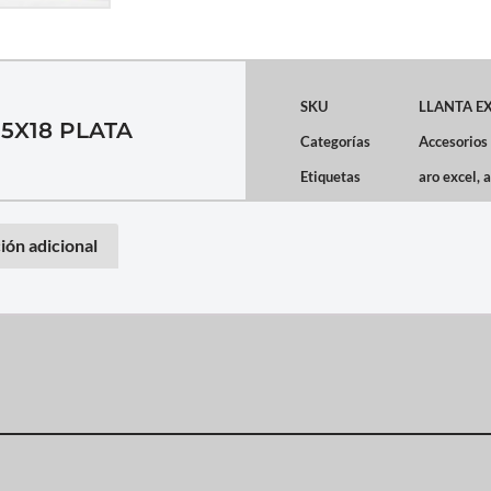
SKU
LLANTA EX
15X18 PLATA
Categorías
Accesorios
Etiquetas
aro excel
,
a
ión adicional