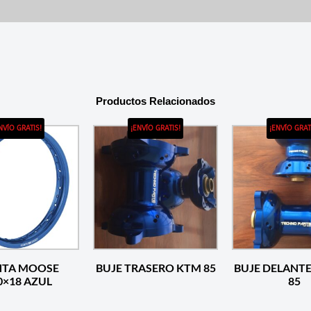
Productos Relacionados
NVÍO GRATIS!
¡ENVÍO GRATIS!
¡ENVÍO GRAT
NTA MOOSE
BUJE TRASERO KTM 85
BUJE DELANTERO KTM
2.50×18 AZUL
85