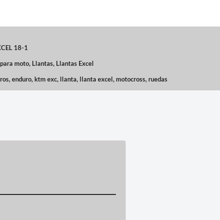
CEL 18-1
 para moto
,
Llantas
,
Llantas Excel
ros
,
enduro
,
ktm exc
,
llanta
,
llanta excel
,
motocross
,
ruedas