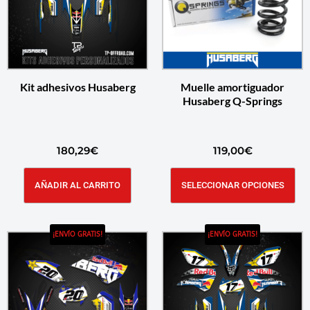
Kit adhesivos Husaberg
Muelle amortiguador
Husaberg Q-Springs
180,29
€
119,00
€
AÑADIR AL CARRITO
SELECCIONAR OPCIONES
¡ENVÍO GRATIS!
¡ENVÍO GRATIS!