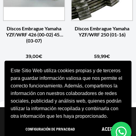
Discos Embrague Yamaha
Discos Embrague Yamaha
YZF/WRF 426 (00-02) 450
YZF/WRF 250 (01-16)
(03-07)
39,00
€
59,99
€
Este Sitio Web utiliza cookies propias y de terceros
AÑADIR AL CARRITO
AÑADIR AL CARRITO
para guardar información valiosa que nos permite el
correcto funcionamiento. Además, compartimos la
información con nuestros colaboradores de redes
sociales, publicidad y análisis web, quienes podrán
utilizar la información recopilada y combinarla con
Neve
| Funciona gracias a
WordPress
otra información que les haya proporcionado.
Aviso Legal
Política de cookies
ACEPTO
CONFIGURACIÓN DE PRIVACIDAD
Política de privacidad
Condiciones Generales