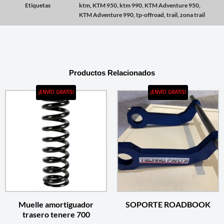
Etiquetas
ktm
,
KTM 950
,
ktm 990
,
KTM Adventure 950
,
KTM Adventure 990
,
tp-offroad
,
trail
,
zona trail
Productos Relacionados
¡ENVÍO GRATIS!
¡ENVÍO GRATIS!
Muelle amortiguador
SOPORTE ROADBOOK
trasero tenere 700