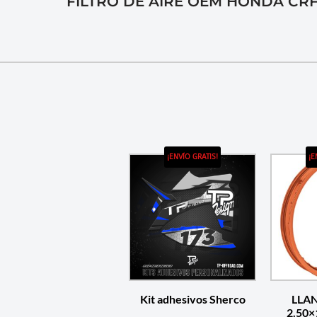
FILTRO DE AIRE OEM HONDA CRF
¡ENVÍO GRATIS!
¡E
Kit adhesivos Sherco
LLA