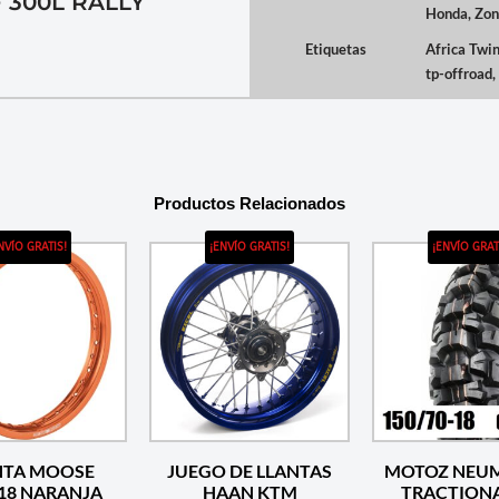
 300L RALLY
Honda
,
Zon
Etiquetas
Africa Twi
tp-offroad
,
Productos Relacionados
NVÍO GRATIS!
¡ENVÍO GRATIS!
¡ENVÍO GRAT
NTA MOOSE
JUEGO DE LLANTAS
MOTOZ NEU
2.50×18 NARANJA
HAAN KTM
TRACTION