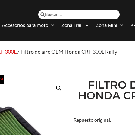
Accesorios para moto
Zona Trail
Zona Mini
K
F 300L
/ Filtro de aire OEM Honda CRF 300L Rally
S!
FILTRO 
HONDA CR
Repuesto original.