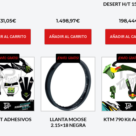
DESERT H/T 1
131,05
€
1.498,97
€
198,44
R AL CARRITO
AÑADIR AL CARRITO
AÑADIR AL C
NVÍO GRATIS!
¡ENVÍO GRATIS!
¡ENVÍO GRAT
IT ADHESIVOS
LLANTA MOOSE
KTM 790 Kit A
2.15×18 NEGRA