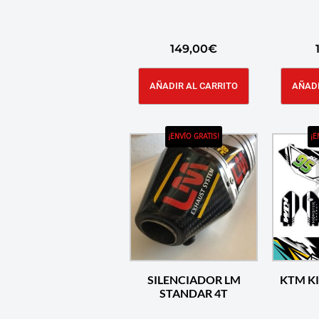
149,00
€
AÑADIR AL CARRITO
AÑADI
¡ENVÍO GRATIS!
¡E
SILENCIADOR LM
KTM K
STANDAR 4T