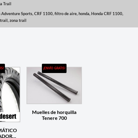
a Trail
n Adventure Sports
,
CRF 1100
,
filtro de aire
,
honda
,
Honda CRF 1100
,
trail
,
zona trail
IS!
¡ENVÍO GRATIS!
Muelles de horquilla
Tenere 700
MÁTICO
ADOR