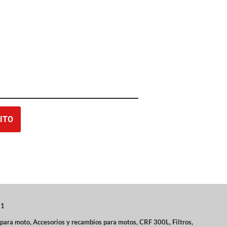
ITO
-1
 para moto
,
Accesorios y recambios para motos
,
CRF 300L
,
Filtros
,