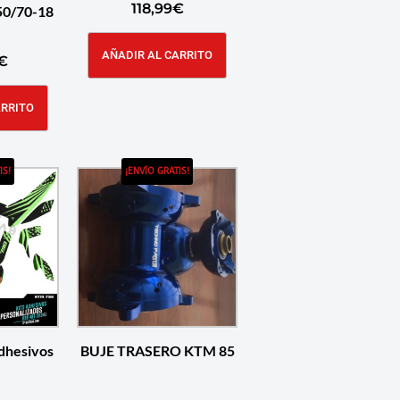
118,99
€
50/70-18
AÑADIR AL CARRITO
€
ARRITO
IS!
¡ENVÍO GRATIS!
dhesivos
BUJE TRASERO KTM 85