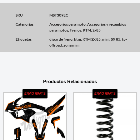
SKU
MST309EC
Categorías
Accesorios para moto
,
Accesorios y recambios
para motos
,
Frenos
,
KTM
,
Sx85
Etiquetas
disco de freno
,
ktm
,
KTM SX 85
,
mini
,
SX 85
,
tp-
offroad
,
zona mini
Productos Relacionados
¡ENVÍO GRATIS!
¡ENVÍO GRATIS!