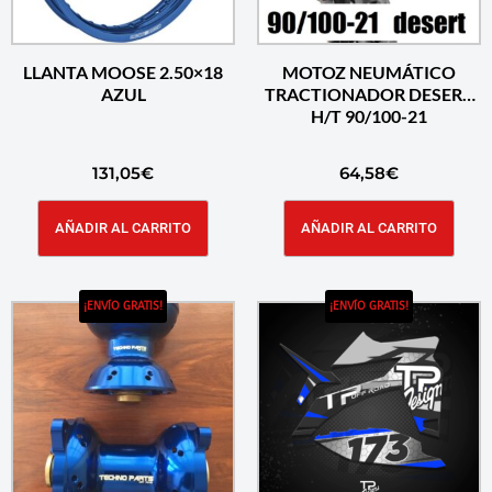
LLANTA MOOSE 2.50×18
MOTOZ NEUMÁTICO
AZUL
TRACTIONADOR DESERT
H/T 90/100-21
131,05
€
64,58
€
AÑADIR AL CARRITO
AÑADIR AL CARRITO
¡ENVÍO GRATIS!
¡ENVÍO GRATIS!