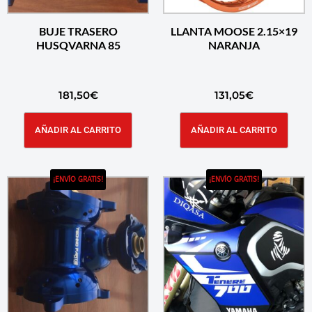
BUJE TRASERO
LLANTA MOOSE 2.15×19
HUSQVARNA 85
NARANJA
181,50
€
131,05
€
AÑADIR AL CARRITO
AÑADIR AL CARRITO
¡ENVÍO GRATIS!
¡ENVÍO GRATIS!