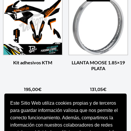
Kit adhesivos KTM
LLANTA MOOSE 1.85×19
PLATA
195,00
€
131,05
€
Este Sitio Web utiliza cookies propias y de terceros
AÑADIR AL CARRITO
AÑADIR AL CARRITO
para guardar información valiosa que nos permite el
correcto funcionamiento. Además, compartimos la
información con nuestros colaboradores de redes