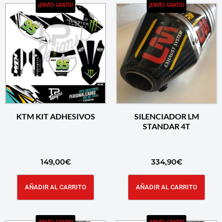
¡ENVÍO GRATIS!
¡ENVÍO GRATIS!
KTM KIT ADHESIVOS
SILENCIADOR LM
STANDAR 4T
149,00
€
334,90
€
AÑADIR AL CARRITO
AÑADIR AL CARRITO