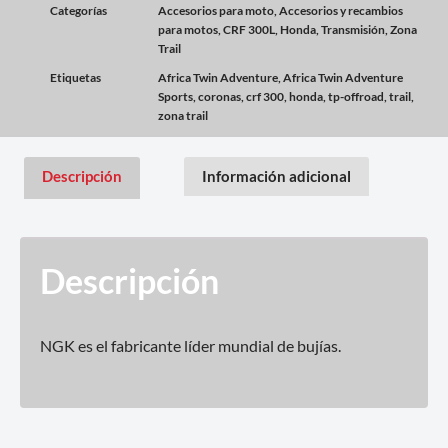
Categorías
Accesorios para moto
,
Accesorios y recambios
para motos
,
CRF 300L
,
Honda
,
Transmisión
,
Zona
Trail
Etiquetas
Africa Twin Adventure
,
Africa Twin Adventure
Sports
,
coronas
,
crf 300
,
honda
,
tp-offroad
,
trail
,
zona trail
Descripción
Información adicional
Descripción
NGK es el fabricante líder mundial de bujías.