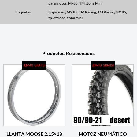
para motos
,
Mx85
,
TM
,
Zona Mini
Etiquetas
Bujía
,
mini
,
MX 85
,
TM Racing
,
TM Racing MX 85
,
tp-offroad
,
zona mini
Productos Relacionados
¡ENVÍO GRATIS!
¡ENVÍO GRATIS!
LLANTA MOOSE 2.15×18
MOTOZ NEUMÁTICO