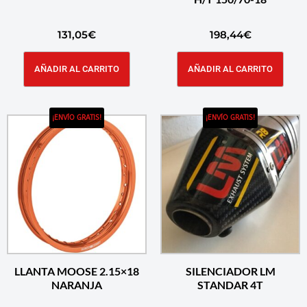
131,05
€
198,44
€
AÑADIR AL CARRITO
AÑADIR AL CARRITO
¡ENVÍO GRATIS!
¡ENVÍO GRATIS!
LLANTA MOOSE 2.15×18
SILENCIADOR LM
NARANJA
STANDAR 4T