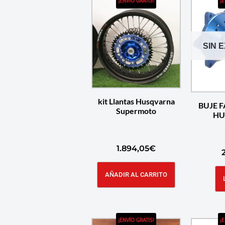
¡ENVÍO GRATIS!
¡
SIN 
kit Llantas Husqvarna
BUJE 
Supermoto
HU
1.894,05
€
AÑADIR AL CARRITO
¡ENVÍO GRATIS!
¡