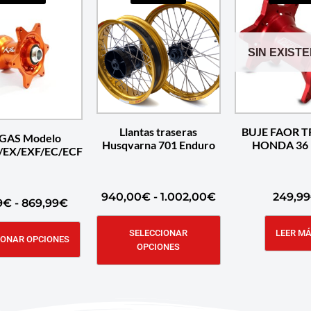
SIN EXIST
Llantas traseras
BUJE FAOR 
GAS Modelo
Husqvarna 701 Enduro
HONDA 36 r
EX/EXF/EC/ECF
940,00
€
-
1.002,00
€
249,99
9
€
-
869,99
€
SELECCIONAR
LEER M
IONAR OPCIONES
OPCIONES