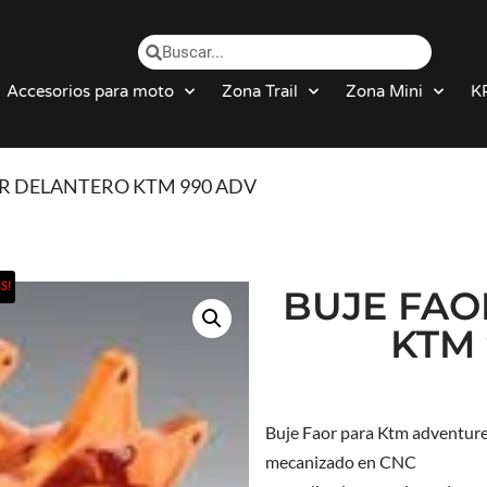
Accesorios para moto
Zona Trail
Zona Mini
K
OR DELANTERO KTM 990 ADV
S!
BUJE FAO
KTM
Buje Faor para Ktm adventure
mecanizado en CNC