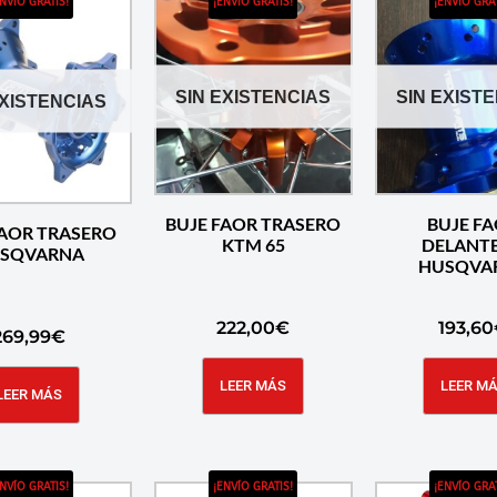
ENVÍO GRATIS!
¡ENVÍO GRATIS!
¡ENVÍO GRAT
SIN EXISTENCIAS
SIN EXIST
EXISTENCIAS
BUJE FAOR TRASERO
BUJE F
FAOR TRASERO
KTM 65
DELANT
SQVARNA
HUSQVA
222,00
€
193,60
269,99
€
LEER MÁS
LEER M
LEER MÁS
ENVÍO GRATIS!
¡ENVÍO GRATIS!
¡ENVÍO GRAT