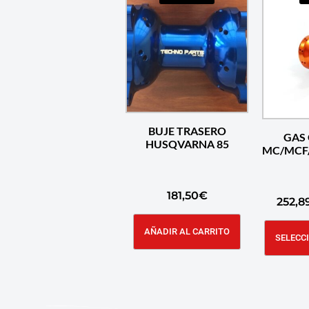
BUJE TRASERO
GAS 
HUSQVARNA 85
MC/MCF/
181,50
€
252,8
AÑADIR AL CARRITO
SELECC