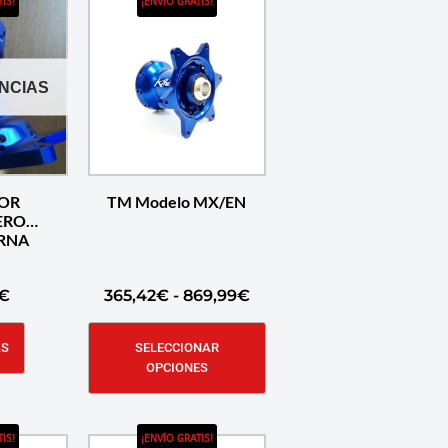
IS!
¡ENVÍO GRATIS!
ENCIAS
AOR
TM Modelo MX/EN
ERO
RNA
€
365,42
€
-
869,99
€
ÁS
SELECCIONAR
OPCIONES
IS!
¡ENVÍO GRATIS!