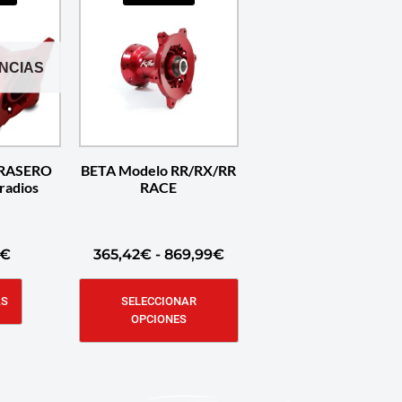
ENCIAS
TRASERO
BETA Modelo RR/RX/RR
adios
RACE
€
365,42
€
-
869,99
€
ÁS
SELECCIONAR
OPCIONES