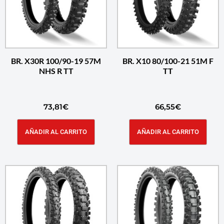
BR. X30R 100/90-19 57M
BR. X10 80/100-21 51M F
NHS R TT
TT
73,81
€
66,55
€
AÑADIR AL CARRITO
AÑADIR AL CARRITO