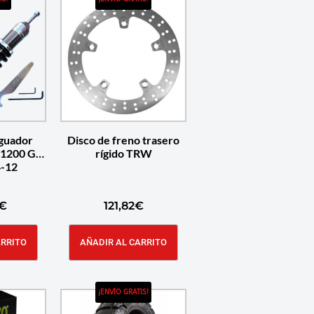
guador
Disco de freno trasero
1200 GS
rígido TRW
4-12
€
121,82
€
ARRITO
AÑADIR AL CARRITO
¡ENVÍO GRATIS!