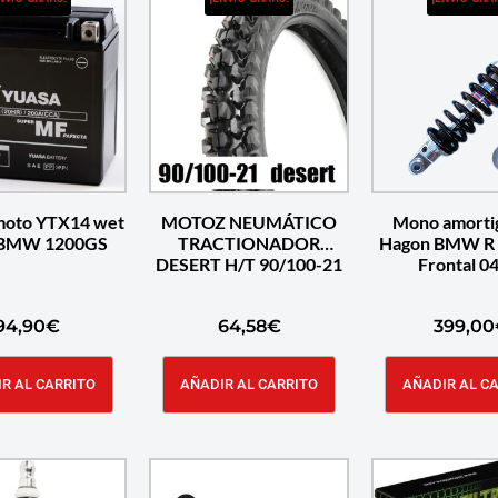
 moto YTX14 wet
MOTOZ NEUMÁTICO
Mono amorti
 BMW 1200GS
TRACTIONADOR
Hagon BMW R 
DESERT H/T 90/100-21
Frontal 0
94,90
€
64,58
€
399,00
R AL CARRITO
AÑADIR AL CARRITO
AÑADIR AL C