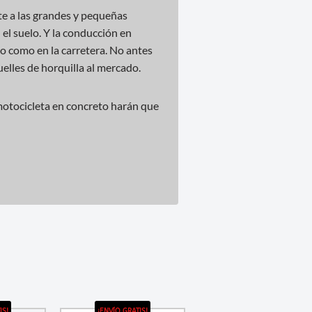
e a las grandes y pequeñas
 el suelo. Y la conducción en
do como en la carretera. No antes
elles de horquilla al mercado.
motocicleta en concreto harán que
IS!
¡ENVÍO GRATIS!