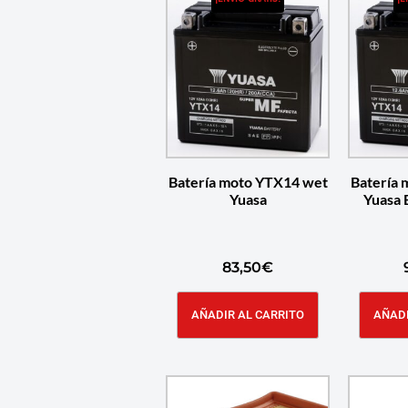
Batería moto YTX14 wet
Batería
Yuasa
Yuasa
83,50
€
AÑADIR AL CARRITO
AÑADI