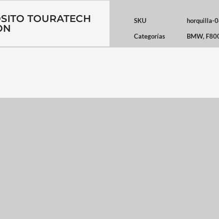
OSITO TOURATECH
SKU
horquilla-
ON
Categorías
BMW
,
F80