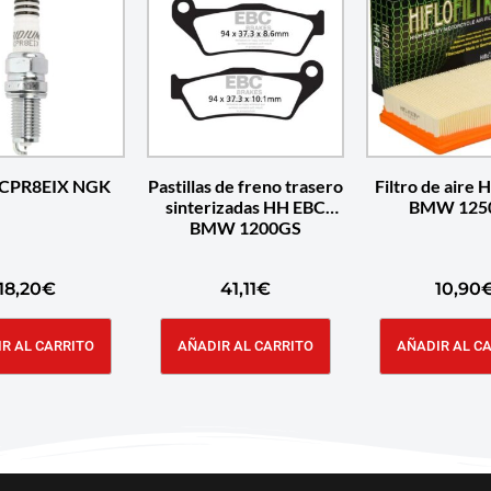
DCPR8EIX NGK
Pastillas de freno trasero
Filtro de aire H
sinterizadas HH EBC
BMW 125
BMW 1200GS
18,20
€
41,11
€
10,90
R AL CARRITO
AÑADIR AL CARRITO
AÑADIR AL C