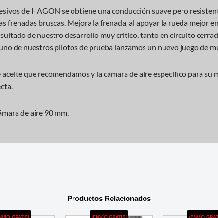
resivos de HAGON se obtiene una conducción suave pero resistent
 las frenadas bruscas. Mejora la frenada, al apoyar la rueda mejor en
sultado de nuestro desarrollo muy critico, tanto en circuito cerra
 uno de nuestros pilotos de prueba lanzamos un nuevo juego de mu
 aceite que recomendamos y la cámara de aire específico para su 
cta.
ámara de aire 90 mm.
Productos Relacionados
NVÍO GRATIS!
¡ENVÍO GRATIS!
¡ENVÍO GRAT