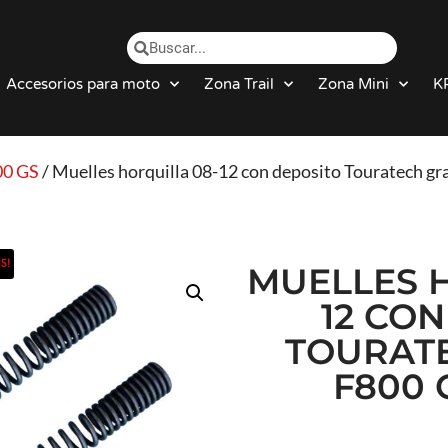
Accesorios para moto
Zona Trail
Zona Mini
K
00 GS
/ Muelles horquilla 08-12 con deposito Touratech 
S!
MUELLES 
12 CO
TOURAT
F800 