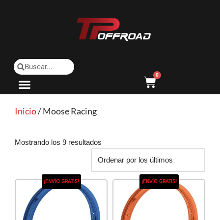
Saltar
al
contenido
0
Inicio
/ Moose Racing
Mostrando los 9 resultados
¡ENVÍO GRATIS!
¡ENVÍO GRATIS!