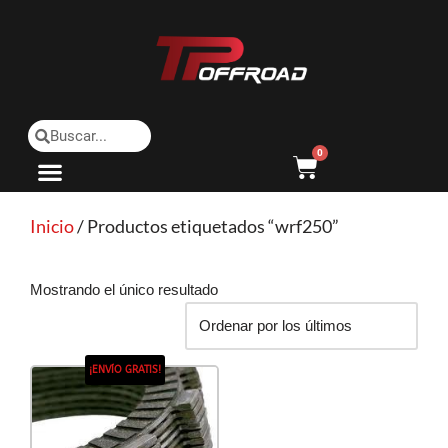
Saltar
al
contenido
0
Inicio
/ Productos etiquetados “wrf250”
Mostrando el único resultado
¡ENVÍO GRATIS!