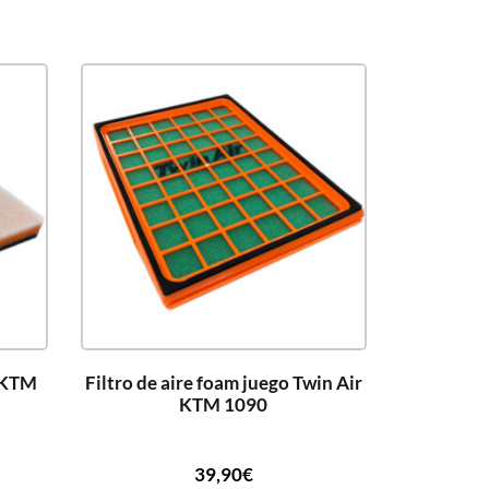
 KTM
Filtro de aire foam juego Twin Air
KTM 1090
39,90
€