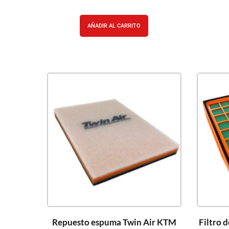
AÑADIR AL CARRITO
Repuesto espuma Twin Air KTM
Filtro 