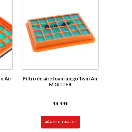
in Air
Filtro de aire foam juego Twin Air
1
M GITTER
48,44
€
AÑADIR AL CARRITO