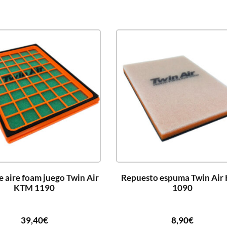
de aire foam juego Twin Air
Repuesto espuma Twin Air
KTM 1190
1090
39,40
€
8,90
€