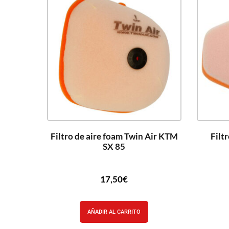
Filtro de aire foam Twin Air KTM
Filt
SX 85
17,50
€
AÑADIR AL CARRITO