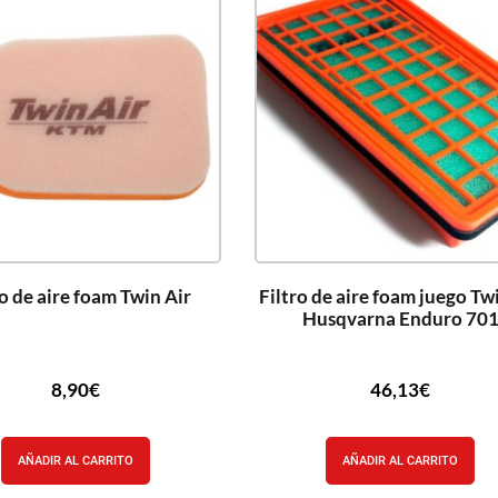
ro de aire foam Twin Air
Filtro de aire foam juego Tw
Husqvarna Enduro 70
8,90
€
46,13
€
AÑADIR AL CARRITO
AÑADIR AL CARRITO