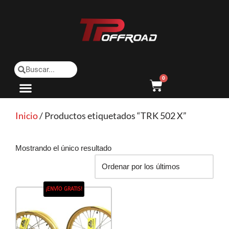
Saltar
al
contenido
0
Inicio
/ Productos etiquetados “TRK 502 X”
Mostrando el único resultado
¡ENVÍO GRATIS!