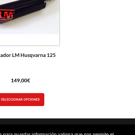
ciador LM Husqvarna 125
149,00
€
SELECCIONAR OPCIONES
os para guardar información valiosa que nos permite el