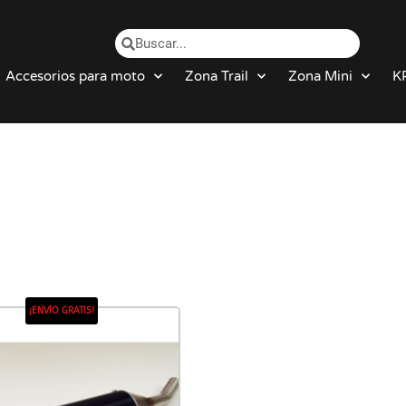
Accesorios para moto
Zona Trail
Zona Mini
K
¡ENVÍO GRATIS!