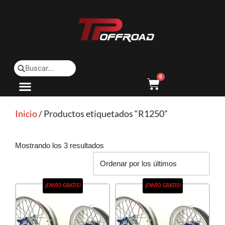
Saltar
al
contenido
0
Inicio
/ Productos etiquetados “R1250”
Mostrando los 3 resultados
¡ENVÍO GRATIS!
¡ENVÍO GRATIS!