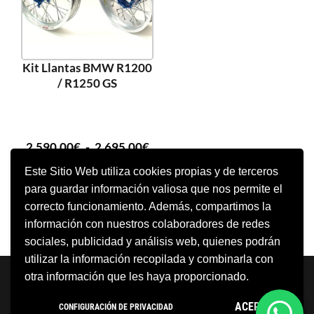
Kit Llantas BMW R1200
/ R1250 GS
2.590,00
€
-
2.695,00
€
Este Sitio Web utiliza cookies propias y de terceros
para guardar información valiosa que nos permite el
SELECCIONAR OPCIONES
correcto funcionamiento. Además, compartimos la
información con nuestros colaboradores de redes
sociales, publicidad y análisis web, quienes podrán
utilizar la información recopilada y combinarla con
Neve
| Funciona gracias a
WordPress
otra información que les haya proporcionado.
Aviso Legal
Política de cookies
ACEPTO
CONFIGURACIÓN DE PRIVACIDAD