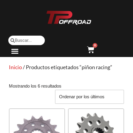
Saltar
al
contenido
0
Inicio
/ Productos etiquetados “piñon racing”
Mostrando los 6 resultados