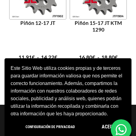
Piñón 12-17 JT
Piñón 15-17 JT KTM
1290
11,91
€
-
14,22
€
16,80
€
-
18,80
€
Este Sitio Web utiliza cookies propias y de terceros
para guardar información valiosa que nos permite el
SELECCIONAR OPCIONES
SELECCIONAR OPCIONES
correcto funcionamiento. Además, compartimos la
información con nuestros colaboradores de redes
sociales, publicidad y análisis web, quienes podrán
utilizar la información recopilada y combinarla con
Neve
| Funciona gracias a
WordPress
otra información que les haya proporcionado.
Aviso Legal
Política de cookies
ACEPTO
CONFIGURACIÓN DE PRIVACIDAD
Política de privacidad
Condiciones Generales