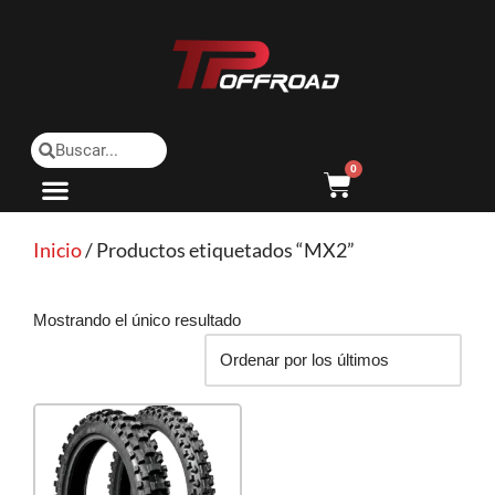
Saltar
al
contenido
0
Inicio
/ Productos etiquetados “MX2”
Mostrando el único resultado