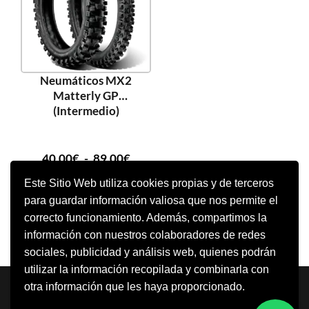
Neumáticos MX2
Matterly GP
(Intermedio)
40,00
€
-
89,00
€
Este Sitio Web utiliza cookies propias y de terceros
para guardar información valiosa que nos permite el
SELECCIONAR OPCIONES
correcto funcionamiento. Además, compartimos la
información con nuestros colaboradores de redes
sociales, publicidad y análisis web, quienes podrán
utilizar la información recopilada y combinarla con
Neve
| Funciona gracias a
WordPress
otra información que les haya proporcionado.
Aviso Legal
Política de cookies