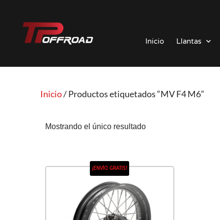
Saltar
al
Inicio
Llantas
contenido
Inicio
/ Productos etiquetados “MV F4 M6”
Mostrando el único resultado
¡ENVÍO GRATIS!