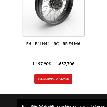
F4 – F4LH44 – RC – RR F4 M6
1.197,90
€
-
1.657,70
€
SELECCIONAR OPCIONES
Este Sitio Web utiliza cookies propias y de tercer