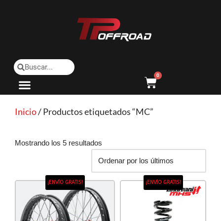
Saltar
al
contenido
0
Inicio
/ Productos etiquetados “MC”
Mostrando los 5 resultados
¡ENVÍO GRATIS!
¡ENVÍO GRATIS!