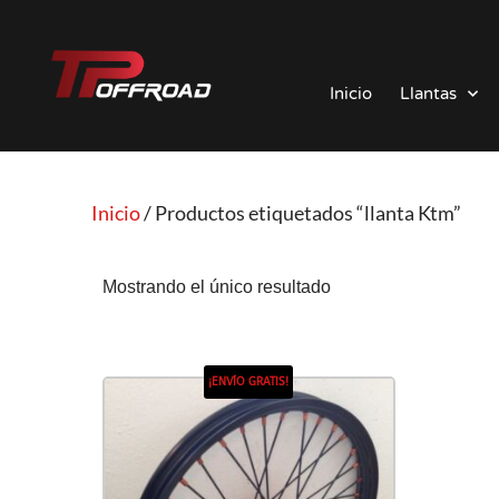
Saltar
al
Inicio
Llantas
contenido
Inicio
/ Productos etiquetados “llanta Ktm”
Mostrando el único resultado
¡ENVÍO GRATIS!