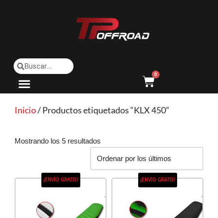
Saltar
al
contenido
0
Inicio
/ Productos etiquetados “KLX 450”
Mostrando los 5 resultados
¡ENVÍO GRATIS!
¡ENVÍO GRATIS!