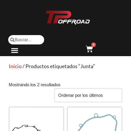
Saltar
al
contenido
0
Inicio
/ Productos etiquetados “Junta”
Mostrando los 2 resultados