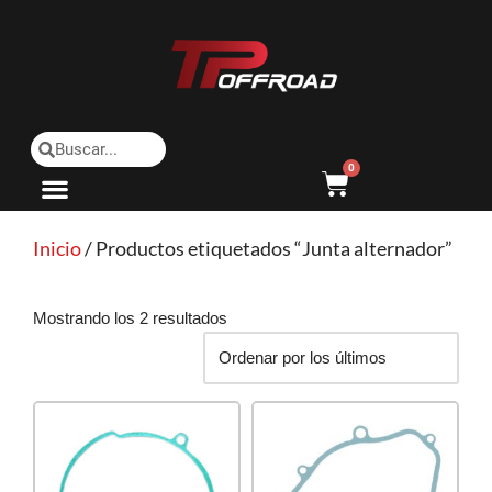
Saltar
al
contenido
0
Inicio
/ Productos etiquetados “Junta alternador”
Mostrando los 2 resultados