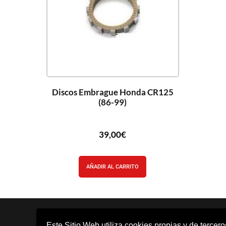
Discos Embrague Honda CR125
(86-99)
39,00
€
AÑADIR AL CARRITO
Este Sitio Web utiliza cookies propias y de tercer