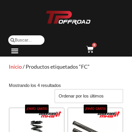
Saltar
al
contenido
0
Inicio
/ Productos etiquetados “FC”
Mostrando los 4 resultados
¡ENVÍO GRATIS!
¡ENVÍO GRATIS!