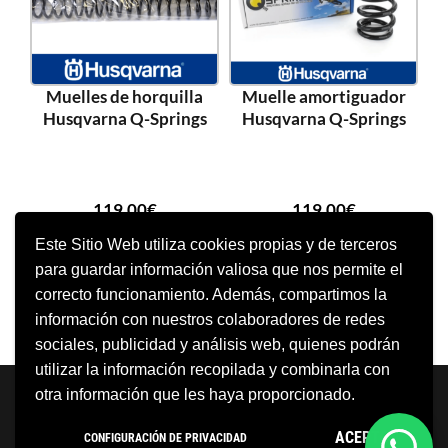
Muelles de horquilla
Muelle amortiguador
Husqvarna Q-Springs
Husqvarna Q-Springs
119,00
€
119,00
€
Este Sitio Web utiliza cookies propias y de terceros
para guardar información valiosa que nos permite el
SELECCIONAR OPCIONES
SELECCIONAR OPCIONES
correcto funcionamiento. Además, compartimos la
información con nuestros colaboradores de redes
sociales, publicidad y análisis web, quienes podrán
utilizar la información recopilada y combinarla con
Neve
| Funciona gracias a
WordPress
otra información que les haya proporcionado.
Aviso Legal
Política de cookies
ACEPTO
CONFIGURACIÓN DE PRIVACIDAD