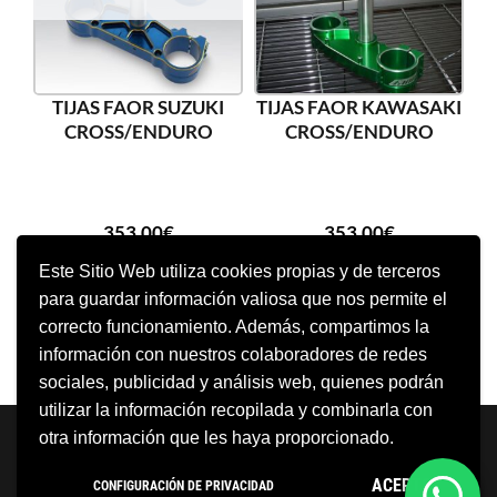
TIJAS FAOR SUZUKI
TIJAS FAOR KAWASAKI
CROSS/ENDURO
CROSS/ENDURO
353,00
€
353,00
€
Este Sitio Web utiliza cookies propias y de terceros
para guardar información valiosa que nos permite el
LEER MÁS
AÑADIR AL CARRITO
correcto funcionamiento. Además, compartimos la
información con nuestros colaboradores de redes
sociales, publicidad y análisis web, quienes podrán
utilizar la información recopilada y combinarla con
Neve
| Funciona gracias a
WordPress
otra información que les haya proporcionado.
Aviso Legal
Política de cookies
ACEPTO
CONFIGURACIÓN DE PRIVACIDAD