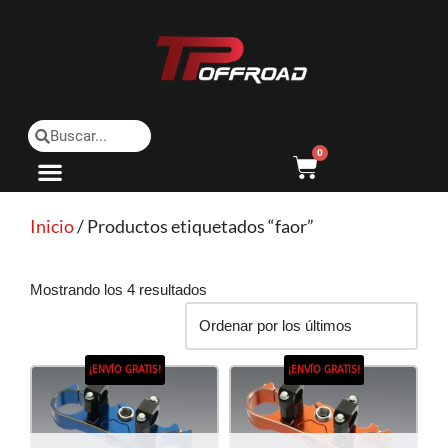
Saltar
al
contenido
0
Inicio
/ Productos etiquetados “faor”
Mostrando los 4 resultados
¡ENVÍO GRATIS!
¡ENVÍO GRATIS!