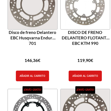
Disco de freno Delantero
DISCO DE FRENO
EBC Husqvarna Enduro
DELANTERO FLOTANTE
701
EBC KTM 990
146,36
€
119,90
€
AÑADIR AL CARRITO
AÑADIR AL CARRITO
¡ENVÍO GRATIS!
¡ENVÍO GRATIS!