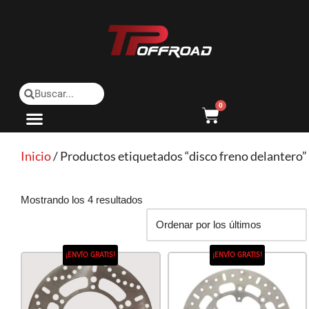
Saltar
al
contenido
0
Inicio
/ Productos etiquetados “disco freno delantero”
Mostrando los 4 resultados
¡ENVÍO GRATIS!
¡ENVÍO GRATIS!