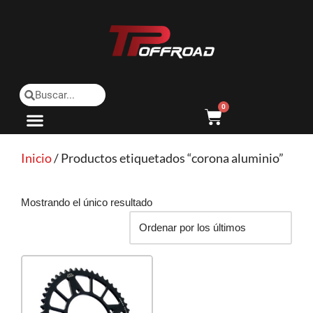
Saltar
al
contenido
0
Inicio
/ Productos etiquetados “corona aluminio”
Mostrando el único resultado