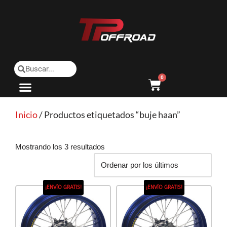
Saltar
al
contenido
0
Inicio
/ Productos etiquetados “buje haan”
Mostrando los 3 resultados
¡ENVÍO GRATIS!
¡ENVÍO GRATIS!