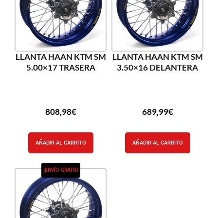
LLANTA HAAN KTM SM
LLANTA HAAN KTM SM
5.00×17 TRASERA
3.50×16 DELANTERA
808,98
€
689,99
€
AÑADIR AL CARRITO
AÑADIR AL CARRITO
¡ENVÍO GRATIS!