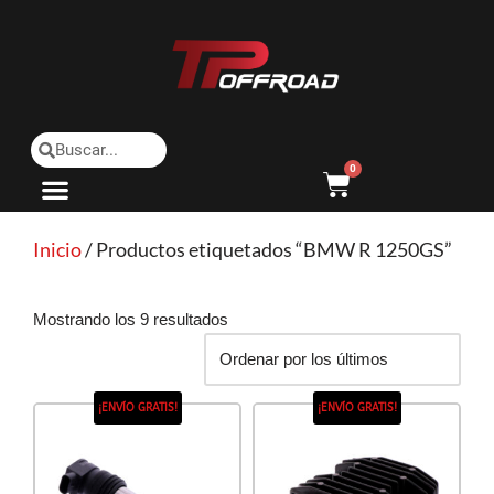
Saltar
al
contenido
0
Inicio
/ Productos etiquetados “BMW R 1250GS”
Mostrando los 9 resultados
¡ENVÍO GRATIS!
¡ENVÍO GRATIS!