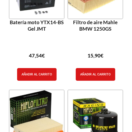
Batería moto YTX14-BS
Filtro de aire Mahle
Gel JMT
BMW 1250GS
47,54
€
15,90
€
AÑADIR AL CARRITO
AÑADIR AL CARRITO