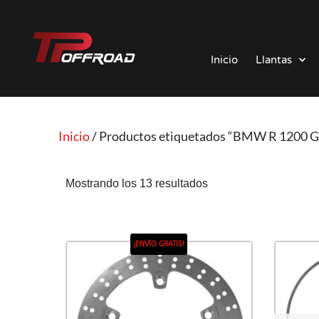
Saltar
al
Inicio
Llantas
contenido
Inicio
/ Productos etiquetados “BMW R 1200 G
Mostrando los 13 resultados
¡ENVÍO GRATIS!