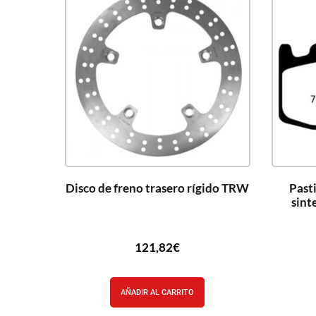
Disco de freno trasero rígido TRW
Pasti
sin
121,82
€
AÑADIR AL CARRITO