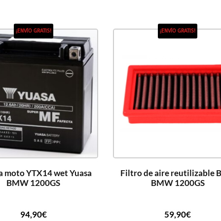
¡ENVÍO GRATIS!
¡ENVÍO GRATIS!
ía moto YTX14 wet Yuasa
Filtro de aire reutilizable
BMW 1200GS
BMW 1200GS
94,90
€
59,90
€