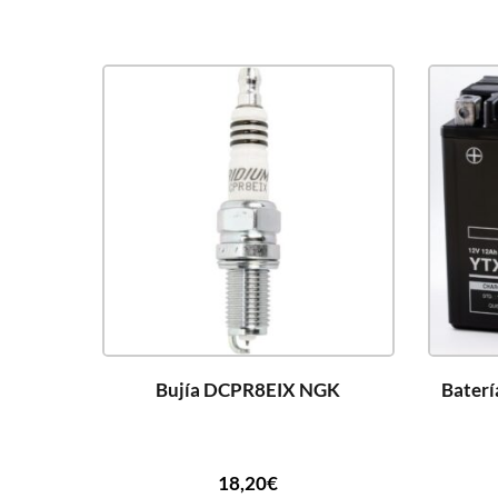
Bujía DCPR8EIX NGK
Bater
18,20
€