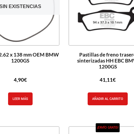
SIN EXISTENCIAS
 2.62 x 138 mm OEM BMW
Pastillas de freno trase
1200GS
sinterizadas HH EBC B
1200GS
4,90
€
41,11
€
LEER MÁS
AÑADIR AL CARRITO
¡ENVÍO GRATIS!