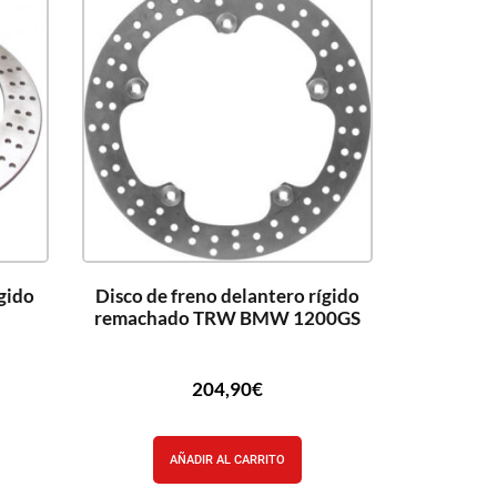
ígido
Disco de freno delantero rígido
remachado TRW BMW 1200GS
204,90
€
AÑADIR AL CARRITO