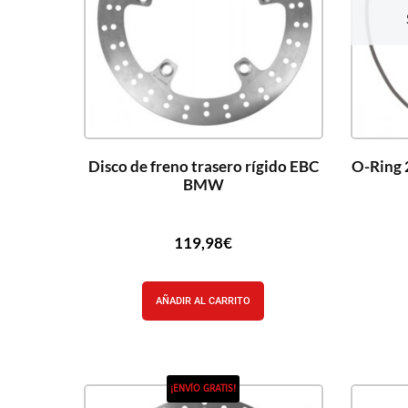
Disco de freno trasero rígido EBC
O-Ring
BMW
119,98
€
AÑADIR AL CARRITO
¡ENVÍO GRATIS!