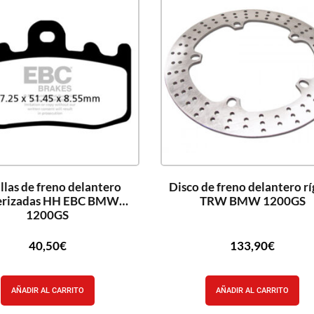
llas de freno delantero
Disco de freno delantero r
terizadas HH EBC BMW
TRW BMW 1200GS
1200GS
40,50
€
133,90
€
AÑADIR AL CARRITO
AÑADIR AL CARRITO