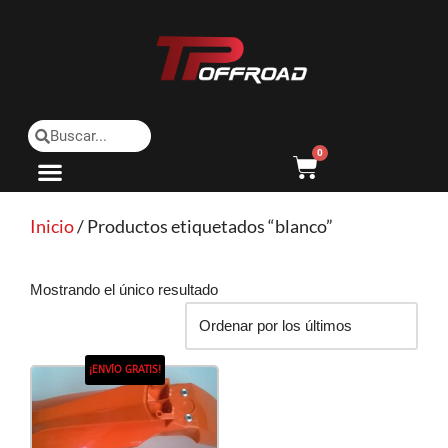
Saltar
al
contenido
0
Inicio
/ Productos etiquetados “blanco”
Mostrando el único resultado
¡ENVÍO GRATIS!