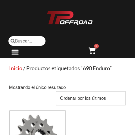
Saltar
al
contenido
0
Inicio
/ Productos etiquetados “690 Enduro”
Mostrando el único resultado