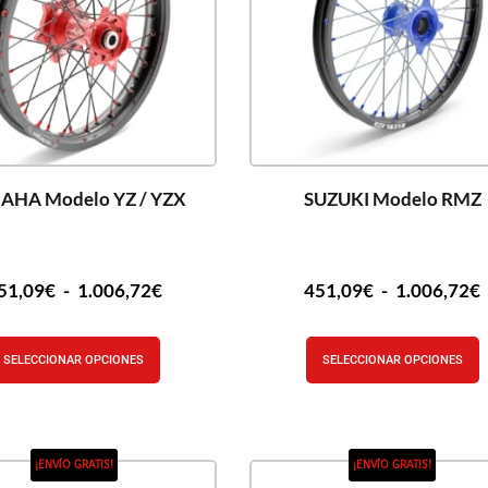
AHA Modelo YZ / YZX
SUZUKI Modelo RMZ
51,09
€
-
1.006,72
€
451,09
€
-
1.006,72
€
SELECCIONAR OPCIONES
SELECCIONAR OPCIONES
¡ENVÍO GRATIS!
¡ENVÍO GRATIS!