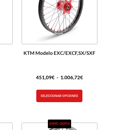
KTM Modelo EXC/EXCF,SX/SXF
451,09
€
-
1.006,72
€
SELECCIONAR OPCIONES
¡ENVÍO GRATIS!