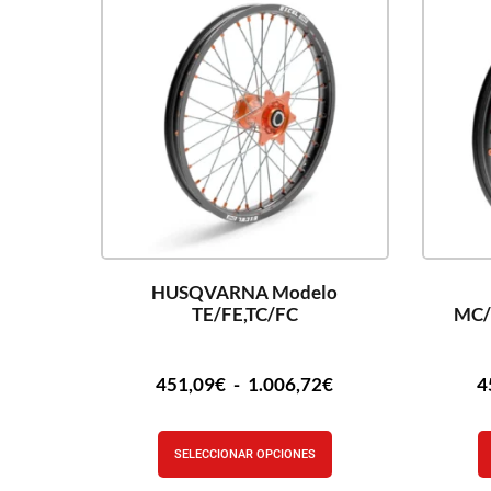
HUSQVARNA Modelo
TE/FE,TC/FC
MC/
451,09
€
-
1.006,72
€
4
SELECCIONAR OPCIONES