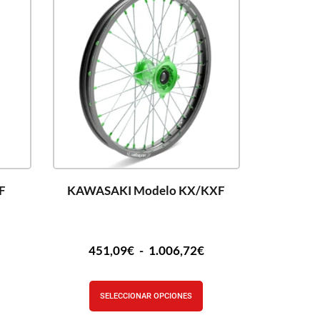
F
KAWASAKI Modelo KX/KXF
451,09
€
-
1.006,72
€
SELECCIONAR OPCIONES