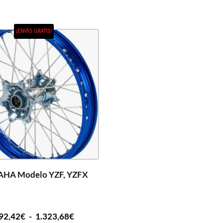
¡ENVÍO GRATIS!
HA Modelo YZF, YZFX
92,42
€
-
1.323,68
€