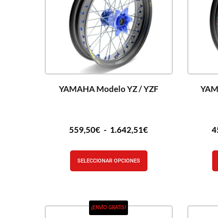
YAMAHA Modelo YZ / YZF
YAM
559,50
€
-
1.642,51
€
4
SELECCIONAR OPCIONES
¡ENVÍO GRATIS!