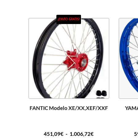
¡ENVÍO GRATIS!
FANTIC Modelo XE/XX,XEF/XXF
YAMA
451,09
€
-
1.006,72
€
5