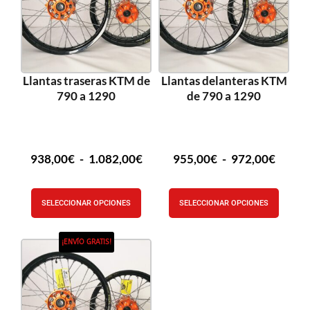
Llantas traseras KTM de
Llantas delanteras KTM
790 a 1290
de 790 a 1290
938,00
€
-
1.082,00
€
955,00
€
-
972,00
€
SELECCIONAR OPCIONES
SELECCIONAR OPCIONES
¡ENVÍO GRATIS!