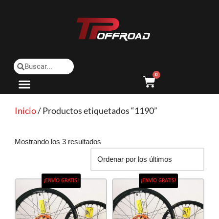
Saltar
al
contenido
0
Inicio
/ Productos etiquetados “1190”
Mostrando los 3 resultados
¡ENVÍO GRATIS!
¡ENVÍO GRATIS!