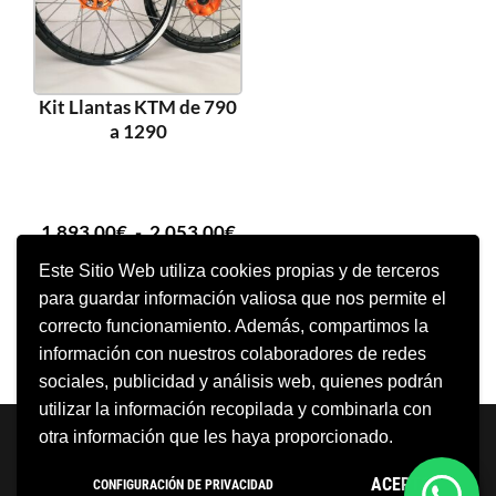
Kit Llantas KTM de 790
a 1290
1.893,00
€
-
2.053,00
€
Este Sitio Web utiliza cookies propias y de terceros
para guardar información valiosa que nos permite el
SELECCIONAR OPCIONES
correcto funcionamiento. Además, compartimos la
información con nuestros colaboradores de redes
sociales, publicidad y análisis web, quienes podrán
utilizar la información recopilada y combinarla con
Neve
| Funciona gracias a
WordPress
otra información que les haya proporcionado.
Aviso Legal
Política de cookies
ACEPTO
CONFIGURACIÓN DE PRIVACIDAD