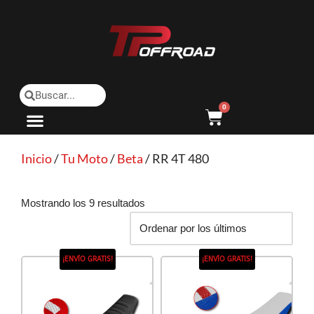
Saltar
al
contenido
0
Inicio
/
Tu Moto
/
Beta
/ RR 4T 480
Mostrando los 9 resultados
¡ENVÍO GRATIS!
¡ENVÍO GRATIS!