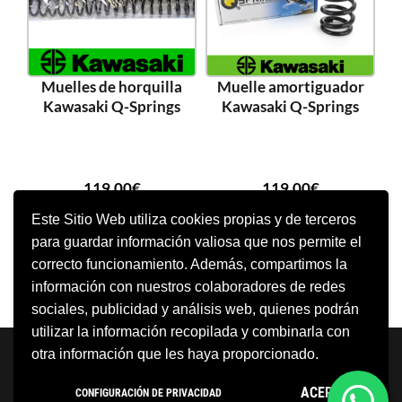
Muelles de horquilla
Muelle amortiguador
Kawasaki Q-Springs
Kawasaki Q-Springs
119,00
€
119,00
€
Este Sitio Web utiliza cookies propias y de terceros
para guardar información valiosa que nos permite el
SELECCIONAR OPCIONES
SELECCIONAR OPCIONES
correcto funcionamiento. Además, compartimos la
información con nuestros colaboradores de redes
sociales, publicidad y análisis web, quienes podrán
utilizar la información recopilada y combinarla con
Neve
| Funciona gracias a
WordPress
otra información que les haya proporcionado.
Aviso Legal
Política de cookies
ACEPTO
CONFIGURACIÓN DE PRIVACIDAD