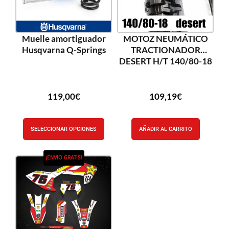
Muelle amortiguador
MOTOZ NEUMÁTICO
Husqvarna Q-Springs
TRACTIONADOR
DESERT H/T 140/80-18
119,00
€
109,19
€
SELECCIONAR OPCIONES
AÑADIR AL CARRITO
¡ENVÍO GRATIS!