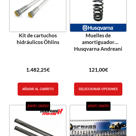
Kit de cartuchos
Muelles de
hidráulicos Öhlins
amortiguador
Husqvarna Andreani
1.482,25
€
121,00
€
AÑADIR AL CARRITO
SELECCIONAR OPCIONES
¡ENVÍO GRATIS!
¡ENVÍO GRATIS!