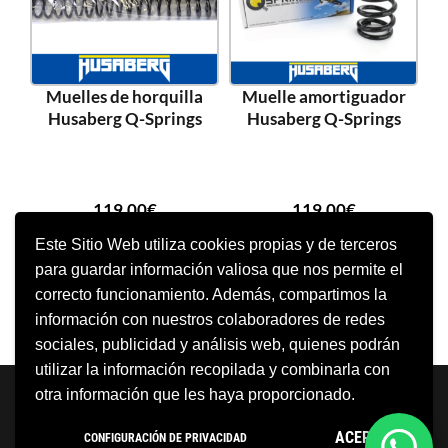
Muelles de horquilla
Muelle amortiguador
Husaberg Q-Springs
Husaberg Q-Springs
119,00
€
119,00
€
Este Sitio Web utiliza cookies propias y de terceros
para guardar información valiosa que nos permite el
SELECCIONAR OPCIONES
SELECCIONAR OPCIONES
correcto funcionamiento. Además, compartimos la
información con nuestros colaboradores de redes
sociales, publicidad y análisis web, quienes podrán
utilizar la información recopilada y combinarla con
Neve
| Funciona gracias a
WordPress
otra información que les haya proporcionado.
Aviso Legal
Política de cookies
ACEPTO
CONFIGURACIÓN DE PRIVACIDAD