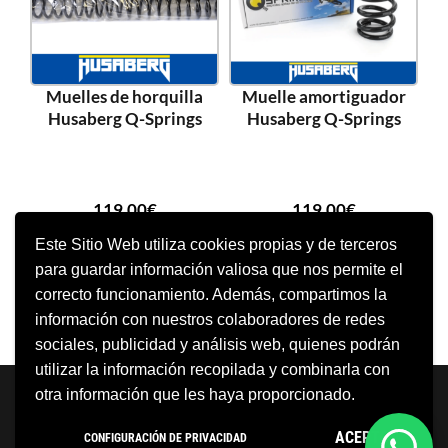
Muelles de horquilla
Muelle amortiguador
Husaberg Q-Springs
Husaberg Q-Springs
119,00
€
119,00
€
Este Sitio Web utiliza cookies propias y de terceros
para guardar información valiosa que nos permite el
SELECCIONAR OPCIONES
SELECCIONAR OPCIONES
correcto funcionamiento. Además, compartimos la
información con nuestros colaboradores de redes
sociales, publicidad y análisis web, quienes podrán
utilizar la información recopilada y combinarla con
Neve
| Funciona gracias a
WordPress
otra información que les haya proporcionado.
Aviso Legal
Política de cookies
ACEPTO
CONFIGURACIÓN DE PRIVACIDAD