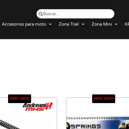
Accesorios para moto
Zona Trail
Zona Mini
K
¡ENVÍO GRATIS!
¡ENVÍO GRATIS!