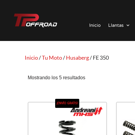
Saltar
al
Inicio
Llantas
contenido
Inicio
/
Tu Moto
/
Husaberg
/ FE 350
Mostrando los 5 resultados
¡ENVÍO GRATIS!