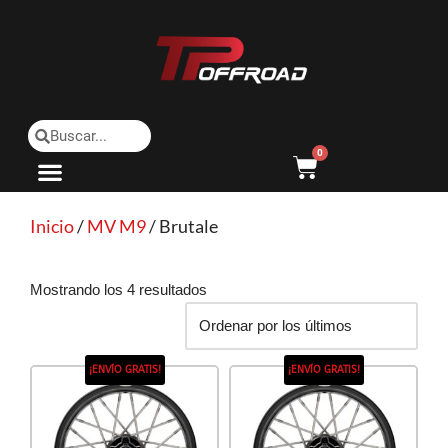
Saltar
al
contenido
0
Inicio
/
MV M9
/ Brutale
Mostrando los 4 resultados
¡ENVÍO GRATIS!
¡ENVÍO GRATIS!