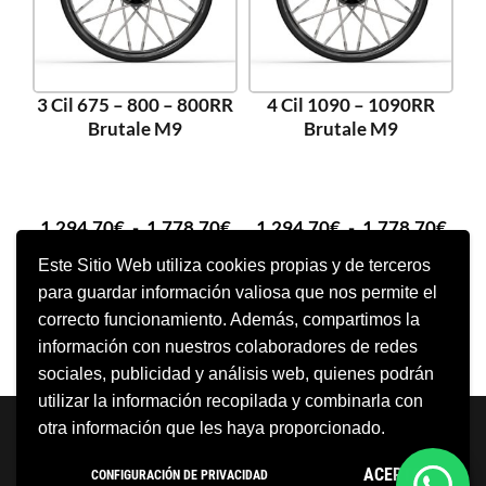
3 Cil 675 – 800 – 800RR
4 Cil 1090 – 1090RR
Brutale M9
Brutale M9
1.294,70
€
-
1.778,70
€
1.294,70
€
-
1.778,70
€
Este Sitio Web utiliza cookies propias y de terceros
para guardar información valiosa que nos permite el
SELECCIONAR OPCIONES
SELECCIONAR OPCIONES
correcto funcionamiento. Además, compartimos la
información con nuestros colaboradores de redes
sociales, publicidad y análisis web, quienes podrán
utilizar la información recopilada y combinarla con
Neve
| Funciona gracias a
WordPress
otra información que les haya proporcionado.
Aviso Legal
Política de cookies
ACEPTO
CONFIGURACIÓN DE PRIVACIDAD