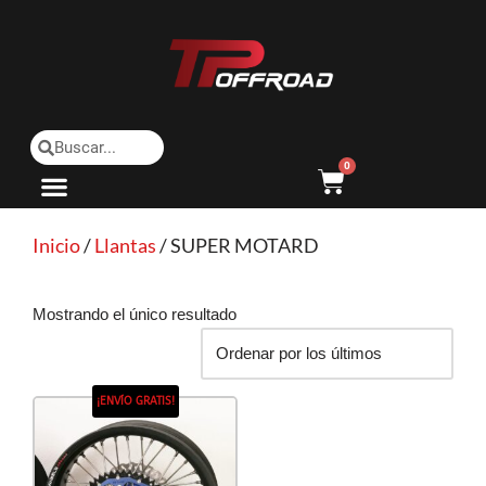
Saltar
al
contenido
0
Inicio
/
Llantas
/ SUPER MOTARD
Mostrando el único resultado
¡ENVÍO GRATIS!