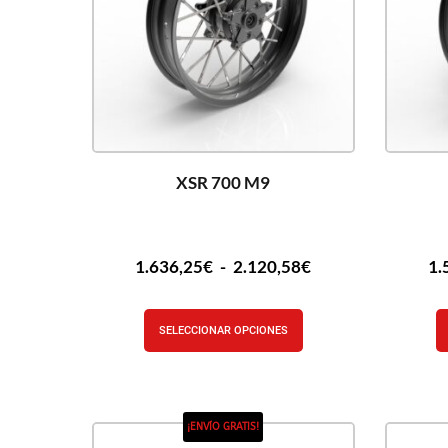
XSR 700 M9
1.636,25
€
-
2.120,58
€
1.
SELECCIONAR OPCIONES
¡ENVÍO GRATIS!