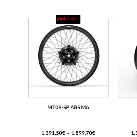
¡ENVÍO GRATIS!
MT09-SP ABS M6
1.391,50
€
-
1.899,70
€
1.