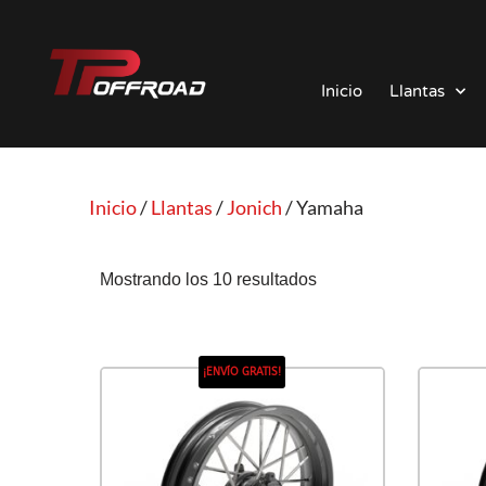
Saltar
al
Inicio
Llantas
contenido
Inicio
/
Llantas
/
Jonich
/ Yamaha
Mostrando los 10 resultados
¡ENVÍO GRATIS!