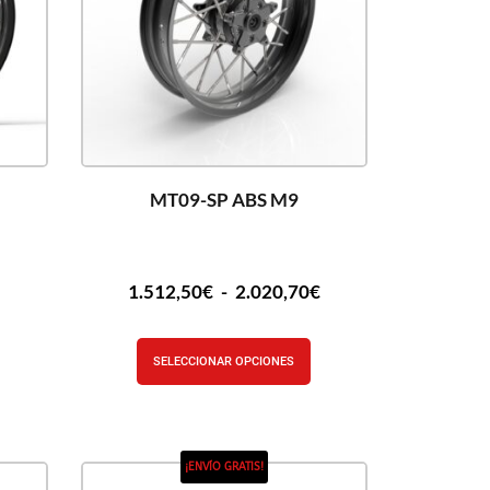
MT09-SP ABS M9
€
1.512,50
€
-
2.020,70
€
SELECCIONAR OPCIONES
¡ENVÍO GRATIS!