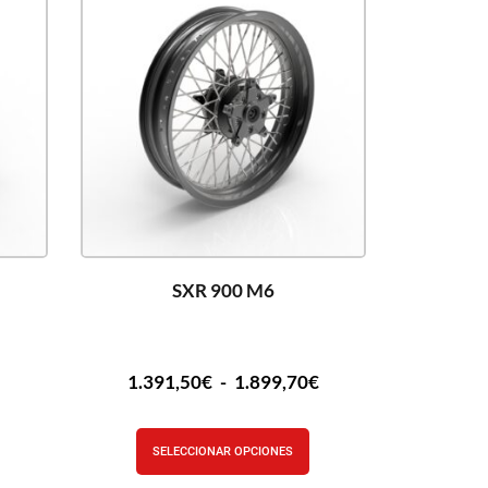
SXR 900 M6
€
1.391,50
€
-
1.899,70
€
SELECCIONAR OPCIONES