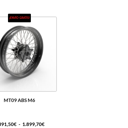
¡ENVÍO GRATIS!
MT09 ABS M6
391,50
€
-
1.899,70
€