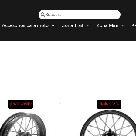
Accesorios para moto
Zona Trail
Zona Mini
K
¡ENVÍO GRATIS!
¡ENVÍO GRATIS!