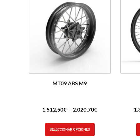
MT09 ABS M9
1.512,50
€
-
2.020,70
€
1.
SELECCIONAR OPCIONES