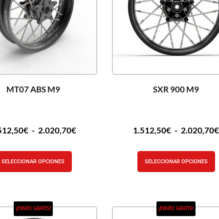
MT07 ABS M9
SXR 900 M9
512,50
€
-
2.020,70
€
1.512,50
€
-
2.020,70
SELECCIONAR OPCIONES
SELECCIONAR OPCIONES
¡ENVÍO GRATIS!
¡ENVÍO GRATIS!